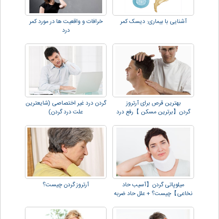
آشنایی با بیماری: دیسک کمر
خرافات و واقعیت ها در مورد کمر
درد
بهترین قرص برای آرتروز
گردن درد غیر اختصاصی (شایعترین
گردن【برترین مسکن 】رفع درد
علت درد گردن)
گردن و دیسک!!
میلوپاتی گردن【آسیب حاد
آرتروز گردن چیست؟
نخاعی】چیست؟ + علل حاد ضربه
اي !!