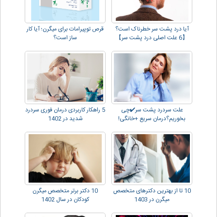
آیا درد پشت سر خطرناک است؟
قرص توپیرامات برای میگرن؛ آیا کار
【6 علت اصلی درد پشت سر】
ساز است؟
علت سردرد پشت سر✔️چی
5 راهکار کاربردی درمان فوری سردرد
بخوریم؟درمان سریع +خانگی!
شدید در 1402
10 تا از بهترین دکترهای متخصص
10 دکتر برتر متخصص میگرن
میگرن در 1403
کودکان در سال 1402