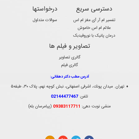
دسترسی سریع
درخواستها
تفسیر ام آر آی مغز ام اس
سوالات متداول
علائم ام اس خاموش
درمان پانیک با نوروفیدبک
تصاویر و فیلم ها
گالری تصاویر
گالری فیلم
آدرس مطب دکتر دهقانی:
تهران. ميدان پونك، اشرفی اصفهانی، نبش کوچه نهم، پلاک ۳۰، طبقه۵
♦
تلفن:
02144477467
منشی نوبت دهی:
09383117711
(پیامرسان بله)