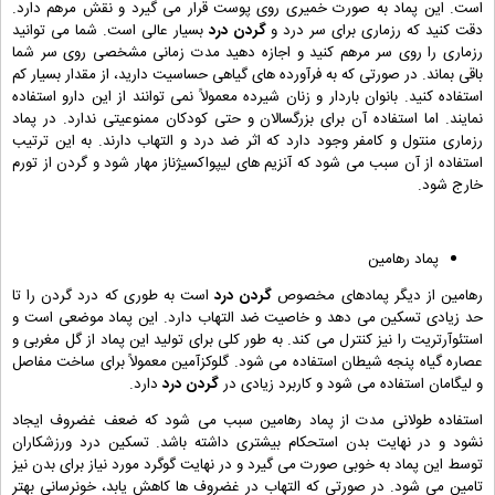
است. این پماد به صورت خمیری روی پوست قرار می گیرد و نقش مرهم دارد.
دقت کنید که رزماری برای سر درد و
گردن درد
بسیار عالی است. شما می توانید
رزماری را روی سر مرهم کنید و اجازه دهید مدت زمانی مشخصی روی سر شما
باقی بماند. در صورتی که به فرآورده های گیاهی حساسیت دارید، از مقدار بسیار کم
استفاده کنید. بانوان باردار و زنان شیرده معمولاً نمی توانند از این دارو استفاده
نمایند. اما استفاده آن برای بزرگسالان و حتی کودکان ممنوعیتی ندارد. در پماد
رزماری منتول و کامفر وجود دارد که اثر ضد درد و التهاب دارند. به این ترتیب
استفاده از آن سبب می شود که آنزیم های لیپواکسیژناز مهار شود و گردن از تورم
خارج شود.
پماد رهامین
رهامین از دیگر پمادهای مخصوص
گردن درد
است به طوری که درد گردن را تا
حد زیادی تسکین می دهد و خاصیت ضد التهاب دارد. این پماد موضعی است و
استئوآرتریت را نیز کنترل می کند. به طور کلی برای تولید این پماد از گل مغربی و
عصاره گیاه پنجه شیطان استفاده می شود. گلوکزآمین معمولاً برای ساخت مفاصل
و لیگامان استفاده می شود و کاربرد زیادی در
گردن درد
دارد.
استفاده طولانی مدت از پماد رهامین سبب می شود که ضعف غضروف ایجاد
نشود و در نهایت بدن استحکام بیشتری داشته باشد. تسکین درد ورزشکاران
توسط این پماد به خوبی صورت می گیرد و در نهایت گوگرد مورد نیاز برای بدن نیز
تامین می شود. در صورتی که التهاب در غضروف ها کاهش یابد، خونرسانی بهتر