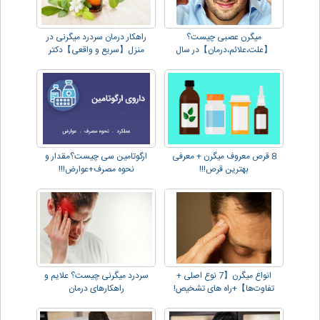
میگرن عصبی چیست؟
راهکار درمان سردرد میگرنی در
【علت،علائم،درمان】در سال
منزل【سریع و واقعی】دکتر
2023!
دهقانی
8 قرص معروف میگرن + معرفی
ارگوتامین سی چیست؟مقدار و
بهترین قرص!!!
نحوه مصرف+عوارض!!!
انواع میگرن【7 نوع اصلی +
سردرد میگرنی چیست؟ علایم و
تفاوت‌ها】+راه های تشخیص!
راهکارهای درمان