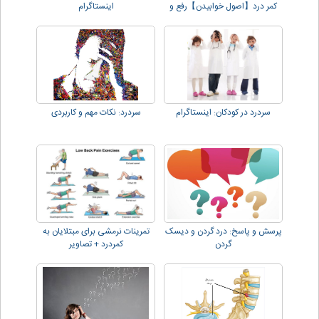
کمر درد【اصول خوابیدن】رفع و
اینستاگرام
کاهش درد
سردرد در کودکان: اینستاگرام
سردرد: نکات مهم و کاربردی
پرسش و پاسخ: درد گردن و دیسک
تمرینات نرمشی برای مبتلایان به
گردن
کمردرد + تصاویر