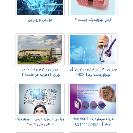
قرص نوروفیدبک چیست ؟
عوارض نوروتراپی
بهترین دکتر نورولوژی در تهران【5
بهترین مرکز نوروفیدبک در
نورولوژیست برتر】1402
تهران【+هزینه هر جلسه؟!】
هزینه نوروفیدبک【866,500
چرا من در مورد درمان با نوروفیدبک
تومان】- 02144477467
مطلبی نمی شنوم؟