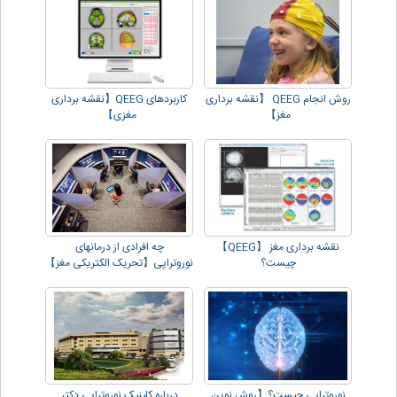
روش انجام QEEG 【نقشه برداری
کاربردهای QEEG【نقشه برداری
مغز】
مغزی】
نقشه برداری مغز 【QEEG】
چه افرادی از درمانهای
چیست؟
نوروتراپی【تحریک الکتریکی مغز】
سود می برند؟
نوروتراپی چیست؟【روش نوین
درباره کلینیک نوروتراپی دکتر