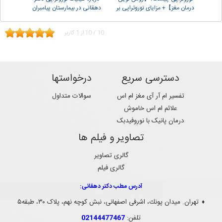
درمان مغز】+ مزایای نوروتراپی بر
دهقانی در بیمارستان پیامبران
مغز
10
/
10
از
1
کاربر
دسترسی سریع
درخواستها
تفسیر ام آر آی مغز ام اس
سوالات متداول
علائم ام اس خاموش
درمان پانیک با نوروفیدبک
تصاویر و فیلم ها
گالری تصاویر
گالری فیلم
آدرس مطب دکتر دهقانی:
تهران. ميدان پونك، اشرفی اصفهانی، نبش کوچه نهم، پلاک ۳۰، طبقه۵
♦
تلفن:
02144477467