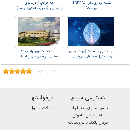
نقشه برداری مغز 【QEEG】
چه افرادی از درمانهای
چیست؟
نوروتراپی【تحریک الکتریکی مغز】
سود می برند؟
نوروتراپی چیست؟【روش نوین
درباره کلینیک نوروتراپی دکتر
درمان مغز】+ مزایای نوروتراپی بر
دهقانی در بیمارستان پیامبران
مغز
10
/
10
از
1
کاربر
دسترسی سریع
درخواستها
تفسیر ام آر آی مغز ام اس
سوالات متداول
علائم ام اس خاموش
درمان پانیک با نوروفیدبک