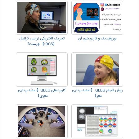
نوروفیدبک و کاربردهای آن
تحریک الکتریکی ترانس کرانیال
【tDCS】 چیست؟
روش انجام QEEG 【نقشه برداری
کاربردهای QEEG【نقشه برداری
مغز】
مغزی】