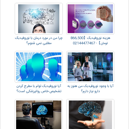
هزینه نوروفیدبک【866,500
چرا من در مورد درمان با نوروفیدبک
تومان】- 02144477467
مطلبی نمی شنوم؟
آیا با وجود نوروفیدبک من هنوز به
آیا نوروفیدبک توام با مطرح کردن
دارو نیاز دارم؟
تشخیص خاص روانپزشکی است؟