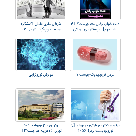
علت خواب رفتن مغز چیست؟【6
شرطی‌سازی عاملی (کنشگر)
علت مهم】+راهکارهای درمانی
چیست و چگونه کار می کند
قرص نوروفیدبک چیست ؟
عوارض نوروتراپی
بهترین دکتر نورولوژی در تهران【5
بهترین مرکز نوروفیدبک در
نورولوژیست برتر】1402
تهران【+هزینه هر جلسه؟!】