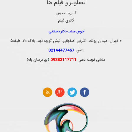
تصاویر و فیلم ها
گالری تصاویر
گالری فیلم
آدرس مطب دکتر دهقانی:
تهران. ميدان پونك، اشرفی اصفهانی، نبش کوچه نهم، پلاک ۳۰، طبقه۵
♦
تلفن:
02144477467
منشی نوبت دهی:
09383117711
(پیامرسان بله)