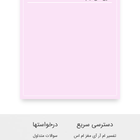
آیا نوروفیدبک تاثیر
انواع میگرن
دارد؟
علت خواب رفتن مغز
سردرد
چیست
میگرن
ریتالین
دسترسی سریع
درخواستها
تفسیر ام آر آی مغز ام اس
سوالات متداول