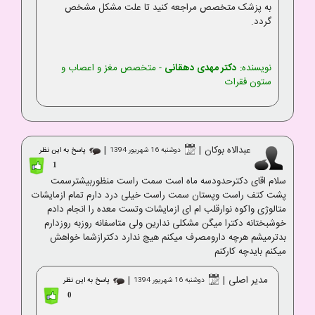
به پزشک متخصص مراجعه کنید تا علت مشکل مشخص
گردد.
نویسنده:
دکتر مهدی دهقانی
- متخصص مغز و اعصاب و
ستون فقرات
عبدالاه بوکان
|
|
دوشنبه 16 شهریور 1394
پاسخ به این نظر
1
سلام اقای دکترحدودسه ماه است سمت راست منظوربیشترسمت
پشت کتف راست وپستان سمت راست خیلی درد دارم تمام ازمایشات
متالوژی واکوه نوارقلب ام ای ازمایشات وتست معده را انجام دادم
خوشبختانه دکترا میگن مشکلی ندارین ولی متاسفانه روزبه روزدارم
بدترمیشم هرچه دارومصرف میکنم هیچ ندارد دکترازشما خواهش
میکنم بایدچه کارکنم
مدیر اصلی
|
|
دوشنبه 16 شهریور 1394
پاسخ به این نظر
0