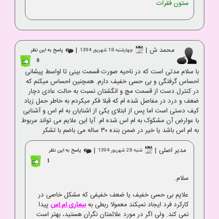
ستون فقرات
محمد ش
|
|
چهارشنبه 18 شهریور 1394
پاسخ به این نظر
0
با سلام مدتی است که در ناحیه صورت قسمت بینی تا اواسط پیشانی
احساس گرفتگی و بی حسی خفیف دارم. همچنین احساس میکنم که
در کنترل دست از قسمت مچ و انگشتان نسبت به حالت عادی دچار
ضعف و درد در مفاصل شده ام که قبلا فکر میکردم به خاطر حمل زیاد
کیف دستی است اما پس از ابتلای یکی از اشنایان به ام اس و آشنایی
با عوارض آن مشکوک به ام اس شده ام. آیا این علایم می تواند مربوط
به ام اس باشد یا خیر در ضمن بنده ۳۰ ساله می باضم با تشکر
مدیر اصلی
|
|
شنبه 28 شهریور 1394
پاسخ به این نظر
1
سلام.
علاپم بی حسی خفیف یا ضعف خفیفی که مشکل خاصی در
کارکرد فرد ایجاد نمیکند معمولا ربطی به
بیماری ام اس
پیدا
نمی کند. ولی اگر در مورد علائمتان نگران هستید، بهتر است