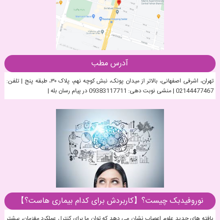
آدرس مطب
تهران، اشرفی اصفهانی، بالاتر از میدان پونک، نبش کوچه نهم، پلاک ۳۰، طبقه پنج | تلفن:
02144477467 | منشی نوبت دهی: 09383117711 در پیام رسان بله |
نوروفیدبک چیست؟【کاربردش برای کدام بیماری هاست؟】
یافته های جدید علوم اعصاب نشان می دهد که توان ما برای کنترل عملکرد مغزمان، بیشتر