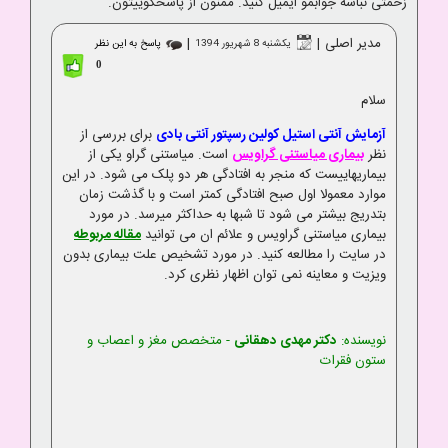
زحمتی نباشه جوابمو ایمیل کنید. ممنون از پاسخگوییتون.
مدیر اصلی
|
|
یکشنبه 8 شهریور 1394
پاسخ به این نظر
0
سلام
آزمایش آنتی استیل کولین رسپتور آنتی بادی
برای بررسی از
نظر
بیماری میاستنی گراویس
است. میاستنی گراو یکی از
بیماریهاییست که منجر به افتادگی هر دو پلک می شود. در این
موارد معمولا اول صبح افتادگی کمتر است و با گذشت زمان
بتدریج بیشتر می شود تا شبها به حداکثر میرسد. در مورد
بیماری میاستنی گراویس و علائم ان می توانید
مقاله مربوطه
در سایت را مطالعه کنید. در مورد تشخیص علت بیماری بدون
ویزیت و معاینه نمی توان اظهار نظری کرد.
نویسنده:
دکتر مهدی دهقانی
- متخصص مغز و اعصاب و
ستون فقرات