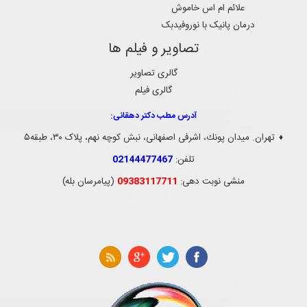
علائم ام اس خاموش
آتروفی مغز
ام اس
درمان پانیک با نوروفیدبک
تصاویر و فیلم ها
گالری تصاویر
گالری فیلم
آدرس مطب دکتر دهقانی:
نوروتراپی
نوروپلاستیستی
تهران. ميدان پونك، اشرفی اصفهانی، نبش کوچه نهم، پلاک ۳۰، طبقه۵
♦
تلفن:
02144477467
منشی نوبت دهی:
09383117711
(پیامرسان بله)
تشنج (صرع)
دیسک گردن