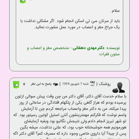
سلام.
باید از سرتان سی تی اسکن انجام شود. اگر مشکلی نداشت با
یک جراح مغز و اعصاب در مورد عمل مشورت نمائید.
نویسنده:
دکتر مهدی دهقانی
- متخصص مغز و اعصاب و
ستون فقرات
روشنک
|
|
شنبه 7 شهریور 1394
پاسخ به این نظر
0
با سلام خدمت آقای دکتر، آقای دکتر من چن وقت پیش سوالی ازتون
پرسیده بودم که هراز گاهی یکی از پلکهام افتادگی در ساعاتی از روز
پیدا میکنه، من به دکتر مغز واعصاب مراجعه کردم چن تا آزمایش
واسم نوشت که فکرکنم مهمترینشون آنتی استیل کولین رسپتور بود. که
تو شهر تبریز انجام دادم.ولی نتیجش نگاتیو بود وبقیه آزمایشای
هورمونیم همه خوشبختانه خوب بود، که علتی نداشت، میشه بگین
پس از چیه؟ آیا داروی خاصی وجود داره که مصرف کنم؟ آقای دکتر اگه