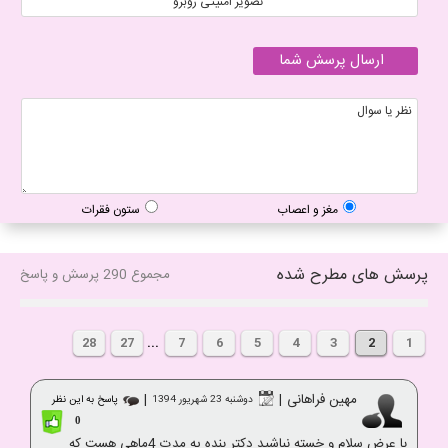
مغز و اعصاب
ستون فقرات
پرسش های مطرح شده
مجموع 290 پرسش و پاسخ
28
27
...
7
6
5
4
3
2
1
مهین فراهانی
|
|
دوشنبه 23 شهریور 1394
پاسخ به این نظر
0
با عرض سلام و خسته نباشید دکتر بنده یه مدت 4ماهی هست که