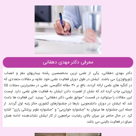
معرفی دکتر مهدی دهقانی
دکتر مهدی دهقانی، یکی از علمی ترین متخصصین رشته بیماریهای مغز و اعصاب
(نورولوژی) می باشند. ایشان در طول دوران فعالیت علمی خود علاوه بر مقالات متعددی که
در کنگره های علمی ارائه کردند، بالغ بر ۳۰ مقاله انگلیسی علمی در معتبرترین مجلات ISI
اروپایی چاپ کرده اند که نشان از اهمیت دادن ایشان به فعالیت های علمی دارد. لیست
این مقالات را میتوانید در قسمت "سوابق علمی دکتر دهقانی" ببینید. این فعالیت ها باعث
شد که ایشان در دوران دانشجویی بارها در جشنوارهای کشوری حائز رتبه اول گردند. از
جمله این جشنواره ها میتوان به "جشنواره خوارزمی" و "جشنواره علوم پزشکی رازی" اشاره
کرد. در حال حاضر نیز میزان بالای رضایت مراجعین از کار ایشان نشاندهنده ادامه همان
سیاق در فعالیت بالینی می باشد.