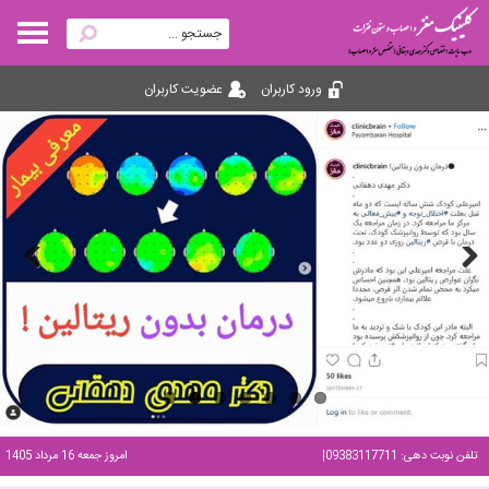
ورود کاربران
عضویت کاربران
Previous
Next
تلفن نوبت دهی: 09383117711
|
امروز جمعه 16 مرداد 1405